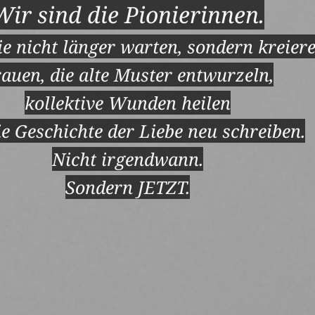
Wir sind die Pionierinnen.
ie nicht länger warten, s
ondern
 kreiere
auen, die alte Muster entwurzeln,
kollektive Wunden heilen
e Geschichte der Liebe n
eu schreiben
.
Nicht irgendwann.
Sondern JETZT.